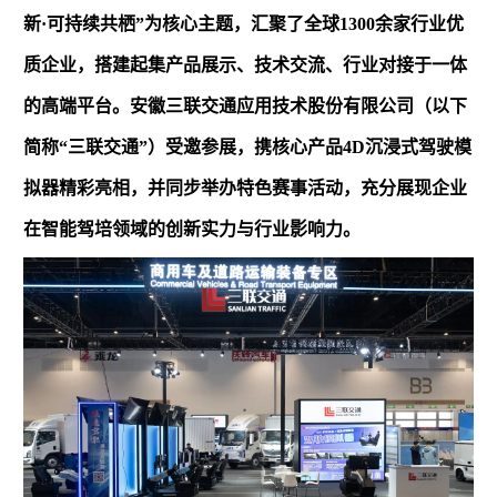
新·可持续共栖”为核心主题，汇聚了全球1300余家行业优
质企业，搭建起集产品展示、技术交流、行业对接于一体
的高端平台。安徽三联交通应用技术股份有限公司（以下
简称“三联交通”）受邀参展，携核心产品4D沉浸式驾驶模
拟器精彩亮相，并同步举办特色赛事活动，充分展现企业
在智能驾培领域的创新实力与行业影响力。