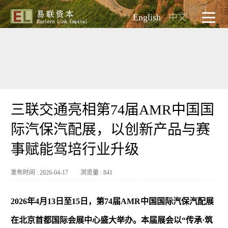
English
中文
公司动态
公司动态
公司动态
公司动态
公司动态
公司动态
三联交通亮相第74届AMR中国国
际汽保汽配展，以创新产品与赛
事赋能驾培行业升级
发布时间 : 2026-04-17 浏览量 : 841
2026年4月13日至15日，第74届AMR中国国际汽保汽配展
在北京首都国际会展中心盛大举办。本届展会以“传承·筑