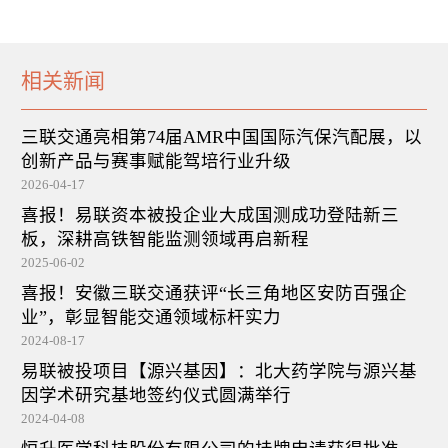
相关新闻
三联交通亮相第74届AMR中国国际汽保汽配展，以
创新产品与赛事赋能驾培行业升级
2026-04-17
喜报！易联资本被投企业大成国测成功登陆新三
板，深耕高铁智能监测领域再启新程
2025-06-02
喜报！安徽三联交通获评“长三角地区安防百强企
业”，彰显智能交通领域标杆实力
2024-08-17
易联被投项目【源兴基因】：北大药学院与源兴基
因学术研究基地签约仪式圆满举行
2024-04-08