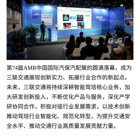
第74届AMR中国国际汽保汽配展的圆满落幕，成为
三联交通展现创新实力、拓展行业合作的新起点。
未来，三联交通将持续深耕智能驾培核心业务，加
大研发创新投入，不断优化产品与服务，深化产学
研协同合作，积极对接行业发展需求，以技术创新
推动驾培行业智能化、规范化转型，为提升交通安
全水平、推动交通行业高质量发展贡献力量。